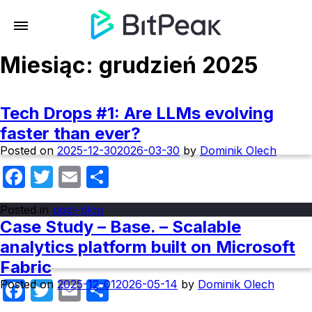
Miesiąc:
grudzień 2025
Tech Drops #1: Are LLMs evolving
faster than ever?
Posted on
2025-12-30
2026-03-30
by
Dominik Olech
Facebook
Twitter
Email
Share
Posted in
post-blog
Case Study – Base. – Scalable
analytics platform built on Microsoft
Fabric
Facebook
Twitter
Email
Share
Posted on
2025-12-01
2026-05-14
by
Dominik Olech