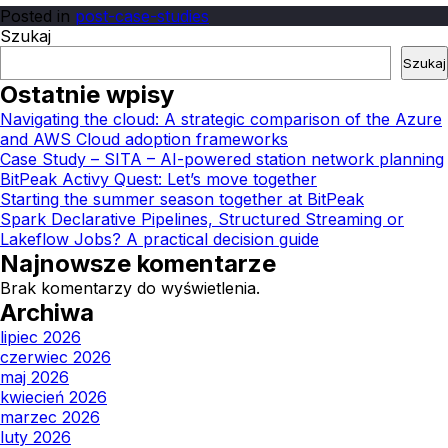
Posted in
post-case-studies
Szukaj
Szukaj
Ostatnie wpisy
Navigating the cloud: A strategic comparison of the Azure
and AWS Cloud adoption frameworks
Case Study – SITA – AI-powered station network planning
BitPeak Activy Quest: Let’s move together
Starting the summer season together at BitPeak
Spark Declarative Pipelines, Structured Streaming or
Lakeflow Jobs? A practical decision guide
Najnowsze komentarze
Brak komentarzy do wyświetlenia.
Archiwa
lipiec 2026
czerwiec 2026
maj 2026
kwiecień 2026
marzec 2026
luty 2026