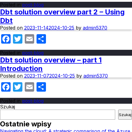
Posted in
post-blog
Dbt solution overview part 2 – Using
Dbt
Posted on
2023-11-14
2024-10-25
by
admin5370
Facebook
Twitter
Email
Share
Posted in
post-blog
Dbt solution overview – part 1
Introduction
Posted on
2023-11-07
2024-10-25
by
admin5370
Facebook
Twitter
Email
Share
Posted in
post-blog
Szukaj
Szukaj
Ostatnie wpisy
Navigating the cloud: A strategic comparison of the Azure