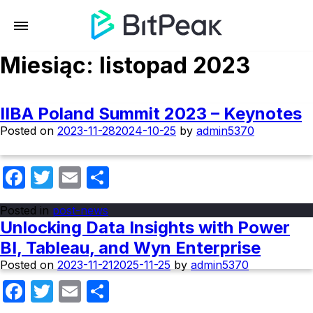
Miesiąc:
listopad 2023
IIBA Poland Summit 2023 – Keynotes
Posted on
2023-11-28
2024-10-25
by
admin5370
Facebook
Twitter
Email
Share
Posted in
post-news
Unlocking Data Insights with Power
BI, Tableau, and Wyn Enterprise
Posted on
2023-11-21
2025-11-25
by
admin5370
Facebook
Twitter
Email
Share