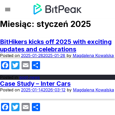
Miesiąc:
styczeń 2025
BitHikers kicks off 2025 with exciting
updates and celebrations
Posted on
2025-01-28
2025-01-28
by
Magdalena Kowalska
Facebook
Twitter
Email
Share
Posted in
post-news
Case Study – Inter Cars
Posted on
2025-01-14
2026-03-12
by
Magdalena Kowalska
Facebook
Twitter
Email
Share