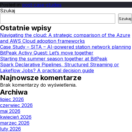
Posted in
post-case-studies
Szukaj
Szukaj
Ostatnie wpisy
Navigating the cloud: A strategic comparison of the Azure
and AWS Cloud adoption frameworks
Case Study – SITA – AI-powered station network planning
BitPeak Activy Quest: Let’s move together
Starting the summer season together at BitPeak
Spark Declarative Pipelines, Structured Streaming or
Lakeflow Jobs? A practical decision guide
Najnowsze komentarze
Brak komentarzy do wyświetlenia.
Archiwa
lipiec 2026
czerwiec 2026
maj 2026
kwiecień 2026
marzec 2026
luty 2026