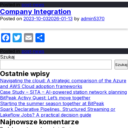
Posted in
post-news
Company Integration
Posted on
2023-10-03
2026-01-13
by
admin5370
Facebook
Twitter
Email
Share
Posted in
post-news
Szukaj
Szukaj
Ostatnie wpisy
Navigating the cloud: A strategic comparison of the Azure
and AWS Cloud adoption frameworks
Case Study – SITA – AI-powered station network planning
BitPeak Activy Quest: Let’s move together
Starting the summer season together at BitPeak
Spark Declarative Pipelines, Structured Streaming or
Lakeflow Jobs? A practical decision guide
Najnowsze komentarze