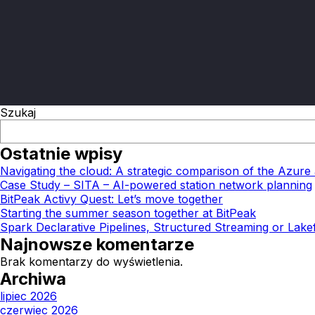
Szukaj
Ostatnie wpisy
Navigating the cloud: A strategic comparison of the Azu
Case Study – SITA – AI-powered station network planning
BitPeak Activy Quest: Let’s move together
Starting the summer season together at BitPeak
Spark Declarative Pipelines, Structured Streaming or Lake
Najnowsze komentarze
Brak komentarzy do wyświetlenia.
Archiwa
lipiec 2026
czerwiec 2026