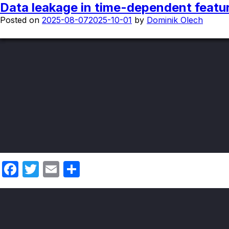
Miesiąc:
Fundamentals from ECBA: how can they
Data leakage in time-dependent featu
sierpień 2025
Facebook
Twitter
Email
Share
About 
Posted on
Posted on
2025-08-28
2025-08-07
2026-03-30
2025-10-01
by
by
Dominik Olech
Dominik Olech
Facebook
Twitter
Email
Share