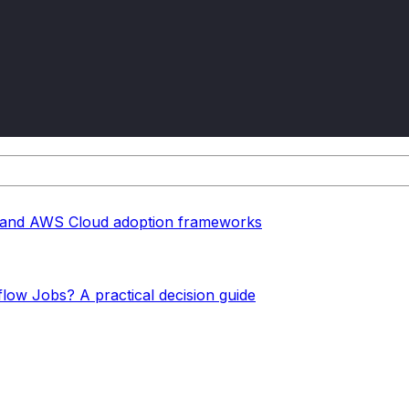
re and AWS Cloud adoption frameworks
flow Jobs? A practical decision guide