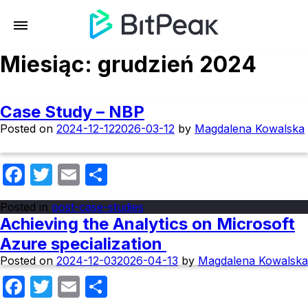
Miesiąc:
grudzień 2024
Case Study – NBP
Posted on
2024-12-12
2026-03-12
by
Magdalena Kowalska
Facebook
Twitter
Email
Share
Posted in
post-case-studies
Achieving the Analytics on Microsoft
Azure specialization
Posted on
2024-12-03
2026-04-13
by
Magdalena Kowalska
Facebook
Twitter
Email
Share