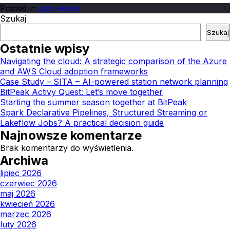
Posted in
post-news
Szukaj
Szukaj
Ostatnie wpisy
Navigating the cloud: A strategic comparison of the Azure
and AWS Cloud adoption frameworks
Case Study – SITA – AI-powered station network planning
BitPeak Activy Quest: Let’s move together
Starting the summer season together at BitPeak
Spark Declarative Pipelines, Structured Streaming or
Lakeflow Jobs? A practical decision guide
Najnowsze komentarze
Brak komentarzy do wyświetlenia.
Archiwa
lipiec 2026
czerwiec 2026
maj 2026
kwiecień 2026
marzec 2026
luty 2026